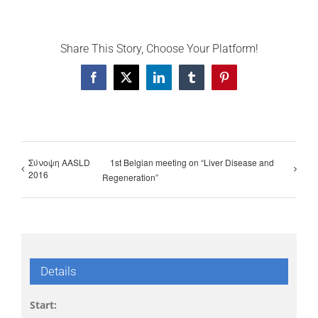
Share This Story, Choose Your Platform!
Facebook
X
LinkedIn
Tumblr
Pinterest
Σύνοψη AASLD
1st Belgian meeting on “Liver Disease and
2016
Regeneration”
Details
Start: