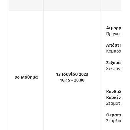
Αιμορροϊδι
Πρίγκουρης
Απόστημα- 
Κομπορόζος
Σεξουαλικώ
Στεφανάκη 
13 Ιουνίου 2023
9ο Μάθημα
16.15 - 20.00
Κονδυλώματ
Καρκίνος π
Σταματιάδη
Θεραπεία 
Σκάρλος Πα