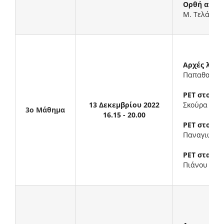
Ορθή αντιμ
Μ. Τελάκης
Αρχές λειτ
Παπαθανασί
ΡΕΤ στο αν
13 Δεκεμβρίου 2022
Σκούρα Ευα
3ο Μάθημα
16.15 - 20.00
ΡΕΤ στο κα
Παναγιωτίδ
ΡΕΤ στα Ν
Πιάνου Νικ