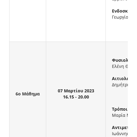
Ενδοσκόπη
Γεωργία Λα
Φυσιολογικ
Ελένη Θεοχ
Αιτιολογικ
Δημήτρης Σ
07 Μαρτίου 2023
6ο Μάθημα
16.15 - 20.00
Τρόποι εκτ
Μαρία Μελ
Αντιμετώπι
Ιωάννης Βλ