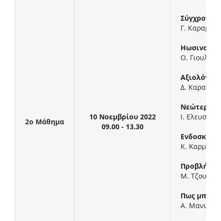
Σύγχρονη π
Γ. Καραμαν
Ηωσινοφιλι
Ο. Γιουλεμέ
Αξιολόγηση
Δ. Καραγια
Νεώτερα δε
10 Νοεμβρίου 2022
Ι. Ελευσινι
2ο Μάθημα
09.00 - 13.30
Ενδοσκοπικ
Κ. Καρμίρης
Προβλήματα
Μ. Τζουβαλ
Πως μπορώ 
Α. Μανωλάκ