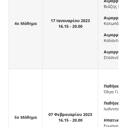
Αιμορραγί
Βιάζης Νικ
Αιμορραγί
17 Ιανουαρίου 2023
4ο Μάθημα
Κατωπόδη Κ
16.15 - 20.00
Αιμορραγία
Καλαντζής 
Αιμορραγία
Στασινός Ι
Παθήσεις α
Όλγα Γιουλ
Παθήσεις ή
Ιωάννης Γο
07 Φεβρουαρίου 2023
5ο Μάθημα
16.15 - 20.00
Ηπατικά ν
Εμμανουήλ 