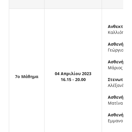
Ανθεκτική 
Καλλιόπη Φ
Ασθενής με
Γεώργιος Μ
Ασθενής με
Μάριος Κατ
04 Απριλίου 2023
7ο Μάθημα
16.15 - 20.00
Στενωτική 
Αλέξανδρος
Ασθενής με
Ματίνα Λυδ
Ασθενής με
Εμμανουήλ 