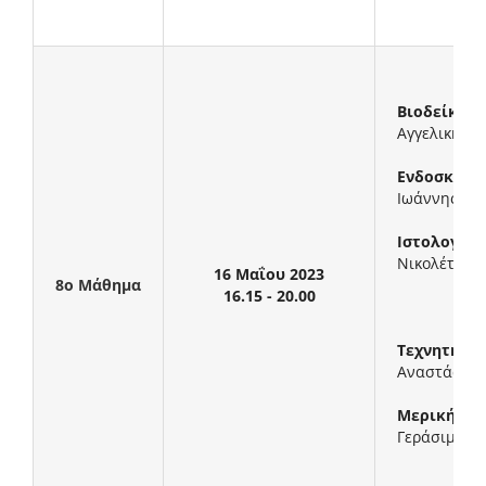
Βιοδείκτες
Αγγελική Χρ
Ενδοσκόπη
Iωάννης Στ
Ιστολογική
Νικολέττα 
16 Μαΐου 2023
8ο Μάθημα
16.15 - 20.00
Τεχνητή νο
Αναστάσιο
Μερική ή ο
Γεράσιμος 