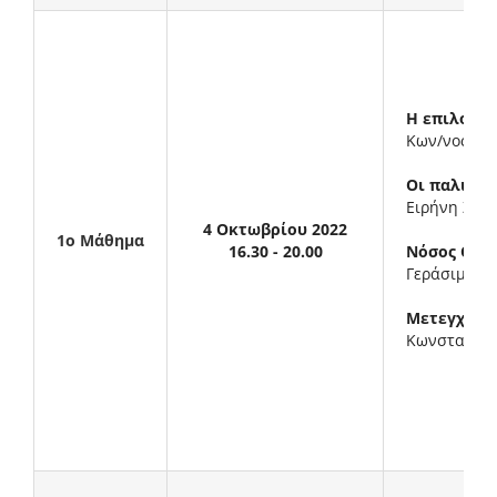
Η επιλογή 
Kων/νος Kα
Οι παλιές 
Ειρήνη Ζαχ
4 Οκτωβρίου 2022
1ο Μάθημα
16.30 - 20.00
Νόσος Croh
Γεράσιμος 
Μετεγχειρη
Κωνσταντίν