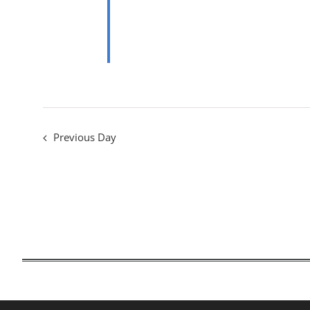
Previous Day
Ελληνική Γαστρεντερολογική Εται