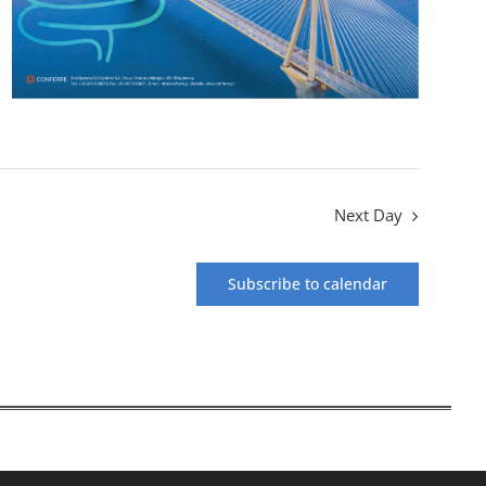
Next Day
Subscribe to calendar
ξ: 210 672 7535 | e-mail:
info@hsg.gr