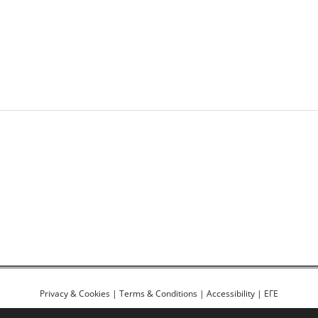
Privacy & Cookies
|
Terms & Conditions
|
Accessibility
|
ΕΓΕ
ρεία
| Λεωφ. Δημοκρατίας 67, 154 51 Ν. Ψυχικό Αθήνα | Τηλ.: 210 672 7531 | Φα