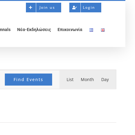
Join us
Login
nnals
Νέα-Εκδηλώσεις
Επικοινωνία
Event
Find Events
List
Month
Views
Day
Navigation