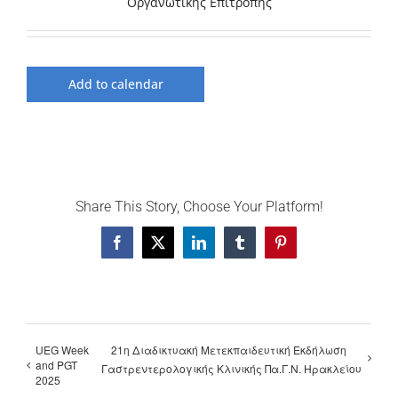
Οργανωτικής Επιτροπής
Add to calendar
Share This Story, Choose Your Platform!
Facebook
X
LinkedIn
Tumblr
Pinterest
UEG Week
21η Διαδικτυακή Μετεκπαιδευτική Εκδήλωση
and PGT
Γαστρεντερολογικής Κλινικής Πα.Γ.Ν. Ηρακλείου
2025