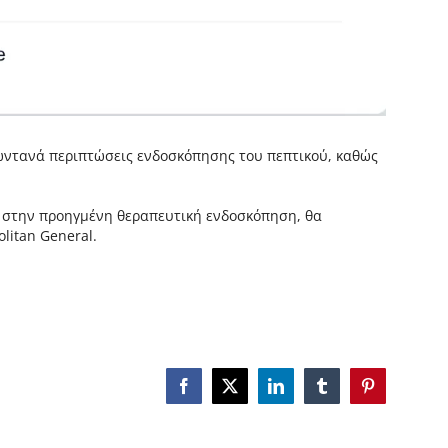
ωντανά περιπτώσεις ενδοσκόπησης του πεπτικού, καθώς
ς στην προηγμένη θεραπευτική ενδοσκόπηση, θα
litan General.
Facebook
X
LinkedIn
Tumblr
Pinterest