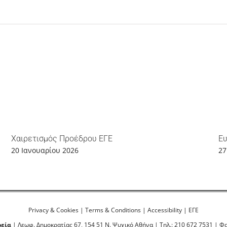
Χαιρετισμός Προέδρου ΕΓΕ
Ευ
20 Ιανουαρίου 2026
27
Privacy & Cookies
|
Terms & Conditions
|
Accessibility
|
ΕΓΕ
ρεία
| Λεωφ. Δημοκρατίας 67, 154 51 Ν. Ψυχικό Αθήνα | Τηλ.: 210 672 7531 | Φα