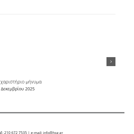
χαριστήριο μήνυμα
Ηsg_Boo
 Δεκεμβρίου 2025
26 Δεκε
ξ: 210 672 7535 | e-mail:
info@hsg.gr