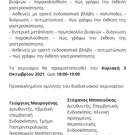
βιοψιών – παρακολούθηση – πώς γράφω την έκθεση
γαστροσκόπησης
- Ασθενείς με ορατή ενδοσκοπικά βλάβη – πολύποδες –
διάγνωση – αντιμετώπιση - πώς γράφω την έκθεση της
γαστροσκόπησης
- Εντερική μετάπλαση – πρωτόκολλα βιοψιών – διάγνωση
– παρακολούθηση – πώς γράφω την έκθεση της
γαστροσκόπησης
- Ασθενείς με ορατή ενδοσκοπικά βλάβη – αντιμετώπιση
– πώς γράφω την έκθεση γαστροσκόπησης
Το σεμινάριο θα πραγματοποιηθεί την
Κυριακή 3
Οκτωβρίου 2021
, ώρα
18:00-19:00
.
Προσκεκλημένοι ομιλητές του διαδικτυακού σεμιναρίου:
Στέφανος Μπασιούκας
Γεώργιος Μαυρογένης
Διευθυντής, Επεμβατικός
Διευθυντής, Υβριδική
Ενδοσκόπος, Κλινική
επεμβατική
προηγμένης
Ενδοσκόπηση, Τμήμα
Θεραπευτικής
Γαστρεντερολογίας
Ενδοσκόπησης,
Νοσοκομείο Mediterraneo,