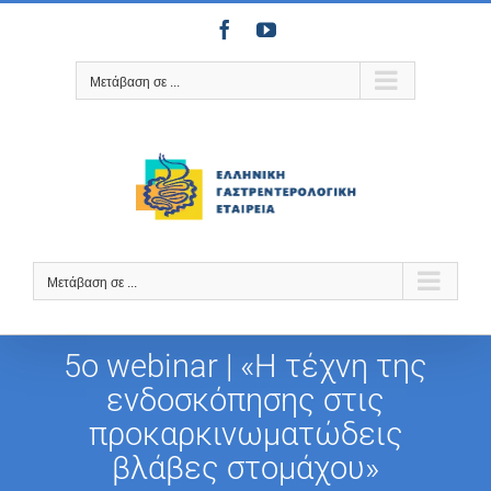
Μετάβαση
Facebook
YouTube
στο
περιεχόμενο
Μετάβαση σε ...
Μετάβαση σε ...
5ο webinar | «Η τέχνη της
ενδοσκόπησης στις
προκαρκινωματώδεις
βλάβες στομάχου»