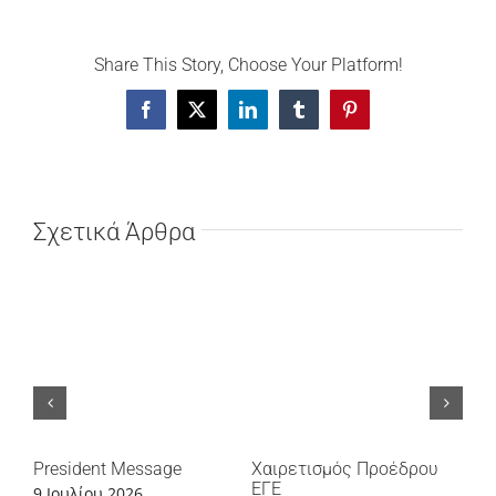
Share This Story, Choose Your Platform!
Facebook
X
LinkedIn
Tumblr
Pinterest
Σχετικά Άρθρα
President Message
Χαιρετισμός Προέδρου
Ευχ
ΕΓΕ
9 Ιουλίου 2026
27 