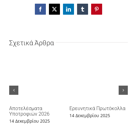
Facebook
X
LinkedIn
Tumblr
Pinterest
Σχετικά Άρθρα
Ενδ
Αποτελέσματα
Ερευνητικά Πρωτόκολλα
201
Υποτροφιών 2026
14 Δεκεμβρίου 2025
11 
14 Δεκεμβρίου 2025