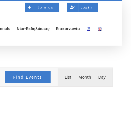
Join us
Login
nnals
Νέα-Εκδηλώσεις
Επικοινωνία
Event
Find Events
List
Month
Views
Day
Navigation