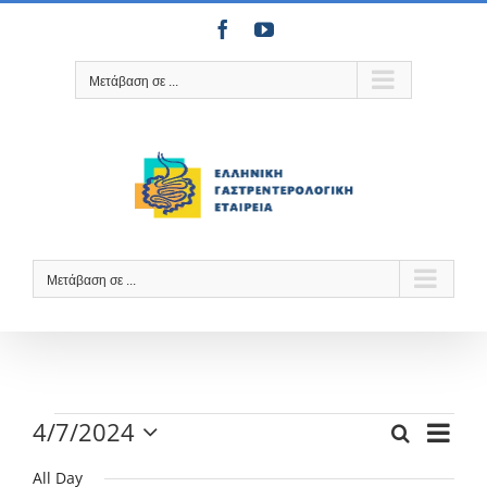
Μετάβαση
Facebook
YouTube
στο
περιεχόμενο
Μετάβαση σε ...
Μετάβαση σε ...
Events
Even
4/7/2024
Search
Events
Day
View
Select
for
Search
Navi
date.
All Day