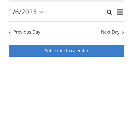
1
Even
1/6/2023
Search
Events
Day
View
Ιουνίου
Select
Search
Navi
date.
2023
and
Previous Day
Next Day
Views
Navigat
Subscribe to calendar