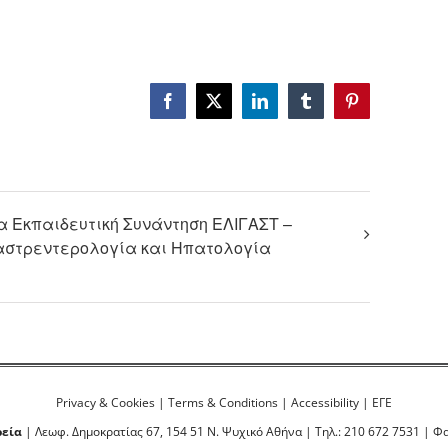
Facebook
X
LinkedIn
Tumblr
Pinterest
α Εκπαιδευτική Συνάντηση ΕΛΙΓΑΣΤ –
Γαστρεντερολογία και Ηπατολογία
Privacy & Cookies
|
Terms & Conditions
|
Accessibility
|
ΕΓΕ
ρεία
| Λεωφ. Δημοκρατίας 67, 154 51 Ν. Ψυχικό Αθήνα | Τηλ.: 210 672 7531 | Φα