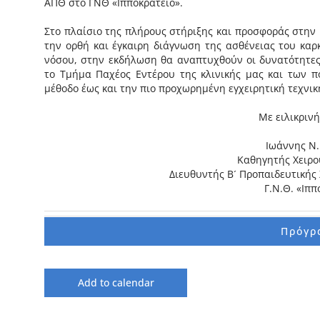
ΑΠΘ στο ΓΝΘ «Ιπποκράτειο».
Στο πλαίσιο της πλήρους στήριξης και προσφοράς στην κ
την ορθή και έγκαιρη διάγνωση της ασθένειας του καρ
νόσου, στην εκδήλωση θα αναπτυχθούν οι δυνατότητες
το Τμήμα Παχέος Εντέρου της κλινικής μας και των π
μέθοδο έως και την πιο προχωρημένη εγχειρητική τεχνικ
Με ειλικρινή
Ιωάννης Ν.
Καθηγητής Χειρου
Διευθυντής Β´ Προπαιδευτικής 
Γ.Ν.Θ. «Ιππ
Πρόγρ
Add to calendar