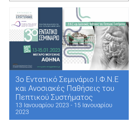
3ο Εντατικό Σεμινάριο Ι.Φ.Ν.Ε
και Ανοσιακές Παθήσεις του
Πεπτικού Συστήματος
13 Ιανουαρίου 2023
-
15 Ιανουαρίου
2023