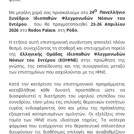
Ο
Με μεγάλη χαρά σας προσκαλούμε στο
24
Πανελλήνιο
Συνέδριο Ιδιοπαθών Φλεγμονωδών Νόσων του
Εντέρου
, που θα πραγματοποιηθεί
23-26 Απριλίου
2026
στο
Rodos
Palace
, στη
Ρόδο
.
Η ετήσια αυτή επιστημονική συνάντηση αποτελεί πλέον
θεσμό, συνεχίζοντας τη σταθερή και επιτυχημένη πορεία
της
Ελληνικής Ομάδας Ιδιοπαθών Φλεγμονωδών
Νόσων του Εντέρου (ΕΟΙΦΝΕ)
στην προώθηση της
γνώσης, της εκπαίδευσης και της συνεργασίας μεταξύ
των επιστημόνων που ασχολούνται με τις ΙΦΝΕ.
Κατά την κατάρτιση του επιστημονικού προγράμματος
καταβλήθηκε κάθε δυνατή προσπάθεια ώστε να
διασφαλιστεί η διατήρηση του υψηλού επιπέδου του
συνεδρίου, τόσο μέσω της επιλογής θεματικών ενοτήτων
ευρέος ενδιαφέροντος όσο και μέσω της πρόσκλησης
εξαιρετικά καταρτισμένων ομιλητών. Οι εξελίξεις στον
τομέα των ΙΦΝΕ είναι ιδιαίτερα ταχείες. Τα νεότερα
φάρμακα που εισέρχονται στο θεραπευτικό οπλοστάσιο
διευρύνουν τις διαθέσιμες επιλογές και αναβαθμίζουν