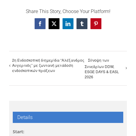
Share This Story, Choose Your Platform!
Facebook
X
LinkedIn
Tumblr
Pinterest
2η Ενδοσκοπική διημερίδα “Αλέξανδρος
Σύνοψη των
Αυγερινός” με ζωντανή μετάδοση
Συνεδρίων DDW,
ενδοσκοπικών πράξεων
ESGE DAYS & EASL
2026
Details
Start: