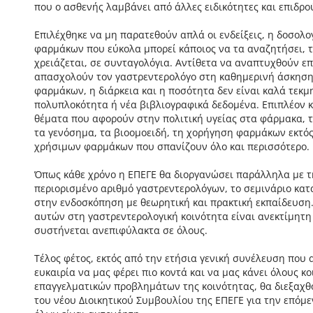
που ο ασθενής λαμβάνει από άλλες ειδικότητες και επιδρο
Επιλέχθηκε να μη παρατεθούν απλά οι ενδείξεις, η δοσολογ
φαρμάκων που εύκολα μπορεί κάποιος να τα αναζητήσει, τ
χρειάζεται, σε συνταγολόγια. Αντίθετα να αναπτυχθούν ε
απασχολούν τον γαστρεντερολόγο στη καθημερινή άσκηση
φαρμάκων, η διάρκεια και η ποσότητα δεν είναι καλά τεκμ
πολυπλοκότητα ή νέα βιβλιογραφικά δεδομένα. Επιπλέον κ
θέματα που αφορούν στην πολιτική υγείας στα φάρμακα, 
τα γενόσημα, τα βιοομοειδή, τη χορήγηση φαρμάκων εκτός
χρήσιμων φαρμάκων που σπανίζουν όλο και περισσότερο.
Όπως κάθε χρόνο η ΕΠΕΓΕ θα διοργανώσει παράλληλα με τη
περιορισμένο αριθμό γαστρεντερολόγων, το σεμινάριο κατ
στην ενδοσκόπηση με θεωρητική και πρακτική εκπαίδευση
αυτών στη γαστρεντερολογική κοινότητα είναι ανεκτίμητ
συστήνεται ανεπιφύλακτα σε όλους.
Τέλος φέτος, εκτός από την ετήσια γενική συνέλευση που 
ευκαιρία να μας φέρει πιο κοντά και να μας κάνει όλους κ
επαγγελματικών προβλημάτων της κοινότητας, θα διεξαχθο
του νέου Διοικητικού Συμβουλίου της ΕΠΕΓΕ για την επόμε