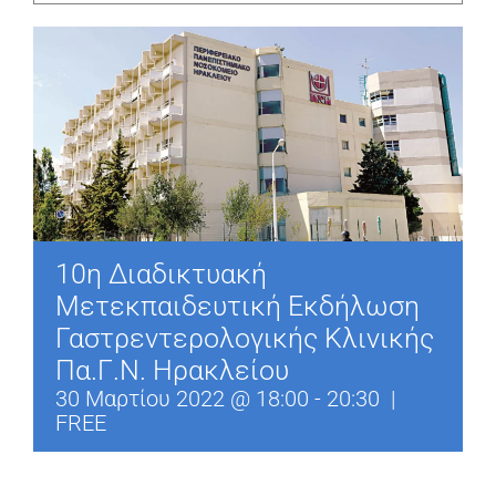
10η Διαδικτυακή
Μετεκπαιδευτική Εκδήλωση
Γαστρεντερολογικής Κλινικής
Πα.Γ.Ν. Ηρακλείου
30 Μαρτίου 2022 @ 18:00
-
20:30
|
FREE