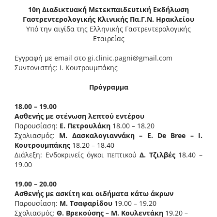
10η Διαδικτυακή Μετεκπαιδευτική Εκδήλωση
Γαστρεντερολογικής Κλινικής Πα.Γ.Ν. Ηρακλείου
Υπό την αιγίδα της Ελληνικής Γαστρεντερολογικής
Εταιρείας
Εγγραφή με email στο
gi.clinic.pagni@gmail.com
Συντονιστής: Ι. Κουτρουμπάκης
Πρόγραμμα
18.00 – 19.00
Ασθενής με στένωση λεπτού εντέρου
Παρουσίαση:
Ε. Πετρουλάκη
18.00 – 18.20
Σχολιασμός:
Μ. Δασκαλογιαννάκη – E. De Bree – Ι.
Κουτρουμπάκης
18.20 – 18.40
Διάλεξη: Ενδοκρινείς όγκοι πεπτικού
Δ. Τζιλβές
18.40 –
19.00
19.00 – 20.00
Ασθενής με ασκίτη και οιδήματα κάτω άκρων
Παρουσίαση:
Μ. Τσαφαρίδου
19.00 – 19.20
Σχολιασμός:
Θ. Βρεκούσης – Μ. Κουλεντάκη
19.20 –