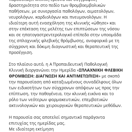
δραστηριότητα στο πεδίο των θρομβοεμβολικών
παθήσεων, με συνεργασία παθολόγων, αιματολόγων,
νευρολόγων, καρδιολόγων και πνευμονολόγων. Η
ιδιαίτερη αυτή ενασχόληση της κλινικής «ώθησε» και
στην επέκταση της μελέτης των επιπτώσεων της νόσου
και σε ηπατογαστρεντερολογικό επίπεδο στην υποομάδα
της σπλαχνικής φλεβικής θρόμβωσης, αναφορικά με τη
σύγχρονη και δόκιμη διαγνωστική και θεραπευτική της
προσέγγιση.
Στο πλαίσιο αυτό, η Α΄ Προπαιδευτική Παθολογική
Κλινική διοργανώνει την Ημερίδα «
ΣΠΛΑΧΝΙΚΗ ΦΛΕΒΙΚΗ
ΘΡΟΜΒΩΣΗ: ΔΙΑΓΝΩΣΗ ΚΑΙ ΑΝΤΙΜΕΤΩΠΙΣΗ
» με σκοπό
την παρουσίαση από καταξιωμένους συναδέλφους όλων
των ειδικοτήτων των σύγχρονων απόψεων ως προς την
επίπτωση, την παθογένεια, την κλινική εικόνα και το
ρόλο των νεότερων φαρμακευτικών, επεμβατικών
ακτινολογικών και χειρουργικών θεραπευτικών μεθόδων.
Η παρουσία σας αποτελεί σημαντικό παράγοντα
επιτυχίας της ημερίδας μας.
Με ιδιαίτερη εκτίμηση