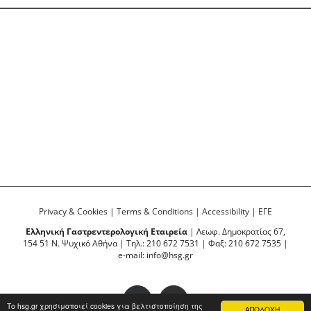
Privacy & Cookies
|
Terms & Conditions
|
Accessibility
|
ΕΓΕ
Ελληνική Γαστρεντερολογική Εταιρεία
| Λεωφ. Δημοκρατίας 67,
154 51 Ν. Ψυχικό Αθήνα | Τηλ.: 210 672 7531 | Φαξ: 210 672 7535 |
e-mail:
info@hsg.gr
Facebook
YouTube
Το hsg.gr χρησιμοποιεί cookies για βελτιστοποίηση της
ΑΠΟΔΟΧΗ