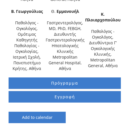
Β. Γεωργούλιας
Θ.
Εμμανουήλ
Κ.
Πλοιαρχοπούλου
Παθολόγος -
Γαστρεντερολόγος,
Ογκολόγος,
MD, PhD, FEBGH,
Παθολόγος -
Ομότιμος
Διευθυντής
Ογκολόγος,
Καθηγητής
Γαστρεντερολογικής
Διευθύντρια Γ’
Παθολογίας -
Ηπατολογικής
Ογκολογικής
Ογκολογίας,
Κλινικής
Κλινικής,
Ιατρική Σχολή,
Metropolitan
Μetropolitan
Πανεπιστήμιο
General Hospital,
General, Αθήνα
Κρήτης, Αθήνα
Αθήνα
Πρόγραμμα
Εγγραφή
Add to calendar