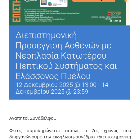
Διεπιστημονική
Προσέγγιση Ασθενών με
Νεοπλασία Κατωτέρου
Πεπτικού Συστήματος και
Ελάσσονος Πυέλου
12 Δεκεμβρίου 2025 @ 13:00
-
14
Δεκεμβρίου 2025 @ 23:59
Αγαπητοί Συνάδελφοι,
Φέτος συμπληρώνεται αισίως ο 7ος χρόνος που
διοργανώνουμε την εκδήλωση-συνέδριο «Διεπιστημονική