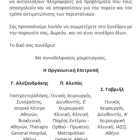
να ανταλλάξουν πληροφορίες για προβλήματα που τους
απασχολούν και να αποφασίσουν για την πορεία και τον
τρόπο αντιμετώπισης των περιστατικών.
Σας προσκαλούμε λοιπόν να συμμετέχετε στο Συνέδριο με
την παρουσία σας, δωρεάν, και να γίνει συνέδριο όλων.
Το δικό σας συνέδριο!
Με συναδελφικούς χαιρετισμούς,
Η Οργανωτική Επιτροπή
Γ. Αλεξανδράκης
Π. Αλεπάς
Σ. Γαβριήλ
Γαστρεντερολόγος,
Γενικός Χειρουργός,
Συνεργάτης,
Διευθυντής, Ε’
Γενικός
Ιατρικό Κέντρο
Χειρουργική
Χειρουργός,
Αθηνών,
Κλινική, Κλινική
Διευθυντής, Α’
Βιοκλινική
Παχέος Εντέρου -
Χειρουργική
Αθηνών, Therapis
Ορθού - Πρωκτού,
Κλινική, ΙΑΣΩ,
General Hospital,
Metropolitan
Αθήνα
Αθήνα
General, Αθήνα