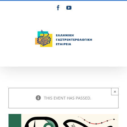
Μετάβαση
Facebook
YouTube
στο
περιεχόμενο
×
THIS EVENT HAS PASSED.