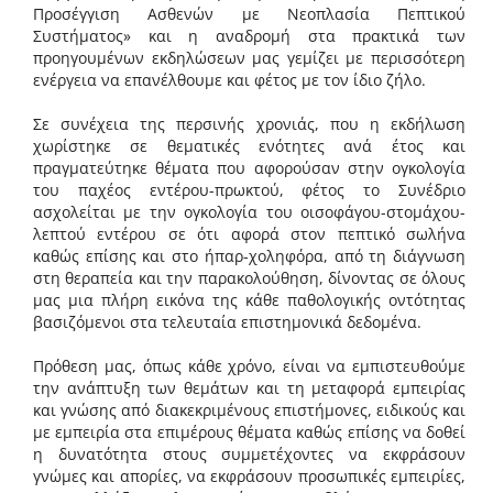
Προσέγγιση Ασθενών με Νεοπλασία Πεπτικού
Συστήματος» και η αναδρομή στα πρακτικά των
προηγουμένων εκδηλώσεων μας γεμίζει με περισσότερη
ενέργεια να επανέλθουμε και φέτος με τον ίδιο ζήλο.
Σε συνέχεια της περσινής χρονιάς, που η εκδήλωση
χωρίστηκε σε θεματικές ενότητες ανά έτος και
πραγματεύτηκε θέματα που αφορούσαν στην ογκολογία
του παχέος εντέρου-πρωκτού, φέτος το Συνέδριο
ασχολείται με την ογκολογία του οισοφάγου-στομάχου-
λεπτού εντέρου σε ότι αφορά στον πεπτικό σωλήνα
καθώς επίσης και στο ήπαρ-χοληφόρα, από τη διάγνωση
στη θεραπεία και την παρακολούθηση, δίνοντας σε όλους
μας μια πλήρη εικόνα της κάθε παθολογικής οντότητας
βασιζόμενοι στα τελευταία επιστημονικά δεδομένα.
Πρόθεση μας, όπως κάθε χρόνο, είναι να εμπιστευθούμε
την ανάπτυξη των θεμάτων και τη μεταφορά εμπειρίας
και γνώσης από διακεκριμένους επιστήμονες, ειδικούς και
με εμπειρία στα επιμέρους θέματα καθώς επίσης να δοθεί
η δυνατότητα στους συμμετέχοντες να εκφράσουν
γνώμες και απορίες, να εκφράσουν προσωπικές εμπειρίες,